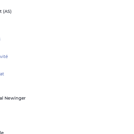
t (AS)
i
vité
at
al Newinger
e
le