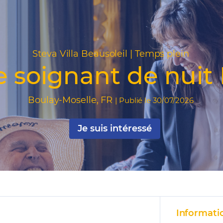
Steva Villa Beausoleil
|
Temps plein
e soignant de nuit
Boulay-Moselle
,
FR
|
Publié le 30/07/2026
Je suis intéressé
Informatio