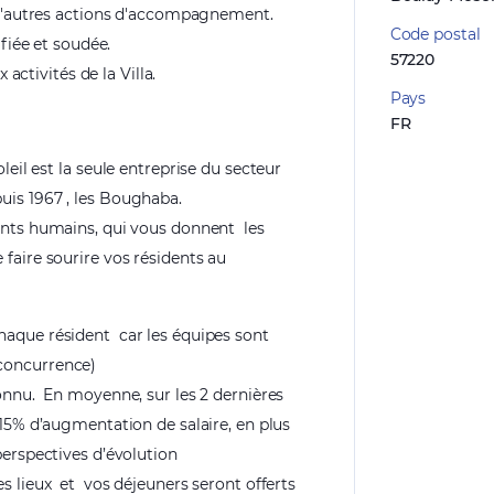
e d'autres actions d'accompagnement.
Code postal
ifiée et soudée.
57220
x activités de la Villa.
Pays
FR
leil est
la seule entreprise du secteur
uis 1967
, les Boughaba.
ants humains
,
qui vous donnent
les
e
faire sourire vos résidents au
haque résident
car les équipes sont
concurrence)
onnu.
En moyenne, sur les 2 dernières
+15% d’augmentation de salaire, en plus
perspectives d’évolution
s lieux
et
vos déjeuners seront offerts