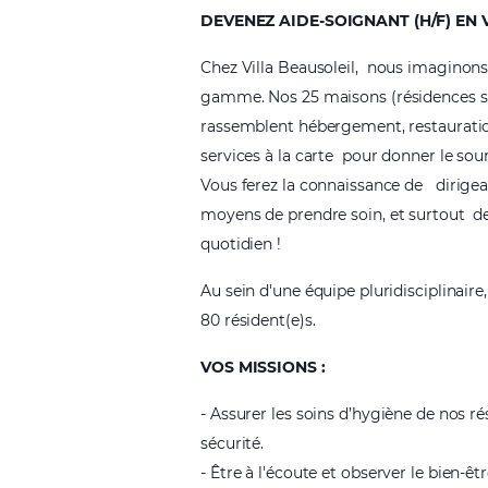
DEVENEZ AIDE-SOIGNANT (H/F) EN 
Chez Villa Beausoleil,
nous imaginons 
gamme.
Nos 25 maisons (résidences s
rassemblent hébergement, restauratio
services à la carte
pour donner le sour
Vous ferez la connaissance de
dirige
moyens de prendre soin
,
et surtout
d
quotidien !
Au sein d'une équipe pluridisciplinair
80 résident(e)s.
VOS MISSIONS :
- Assurer les soins d’hygiène de nos rés
sécurité.
-
Être à l'écoute et observer le bien-êt