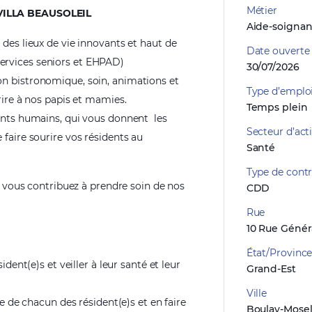
Métier
VILLA BEAUSOLEIL
Aide-soignan
des lieux de vie innovants et haut de
Date ouverte
ervices seniors et EHPAD)
30/07/2026
n bistronomique, soin, animations et
Type d’emplo
ire à nos papis et mamies.
Temps plein
ants humains
,
qui vous donnent
les
Secteur d’acti
e
faire sourire vos résidents au
Santé
Type de contr
e, vous contribuez à prendre soin de nos
CDD
Rue
10 Rue Génér
État/Provinc
ident(e)s et veiller à leur santé et leur
Grand-Est
Ville
re de chacun des résident(e)s et en faire
Boulay-Mosel