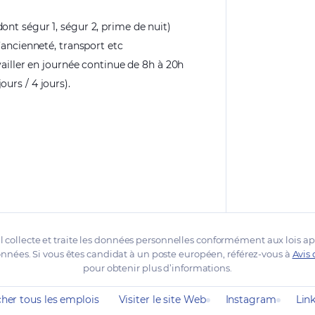
ont ségur 1, ségur 2, prime de nuit)
’ancienneté, transport etc
availler en journée continue de 8h à 20h
urs / 4 jours).
l collecte et traite les données personnelles conformément aux lois ap
nnées. Si vous êtes candidat à un poste européen, référez-vous à
Avis 
pour obtenir plus d’informations.
cher tous les emplois
Visiter le site Web
Instagram
Lin